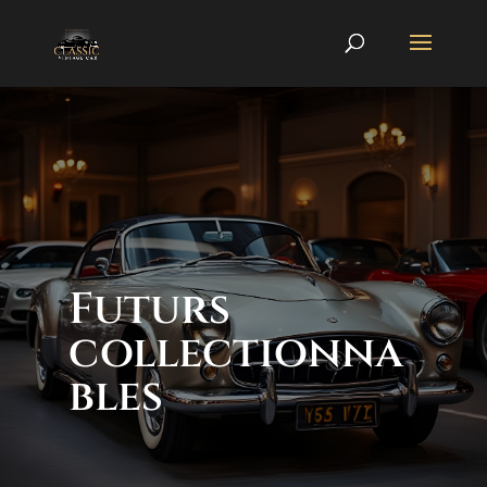
Futurs
collectionna
bles