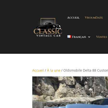
Accueil
VroumDate
Français
Ventes
Accueil
/
À la une
/ Oldsmobile Delta 88 Custo