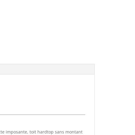
i
v
e
:
ette imposante, toit hardtop sans montant