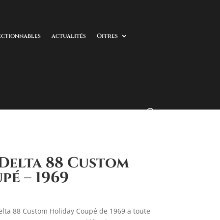
ectionnables
actualités
Offres
Delta 88 Custom
pé – 1969
elta 88 Custom Holiday Coupé de 1969 a toute