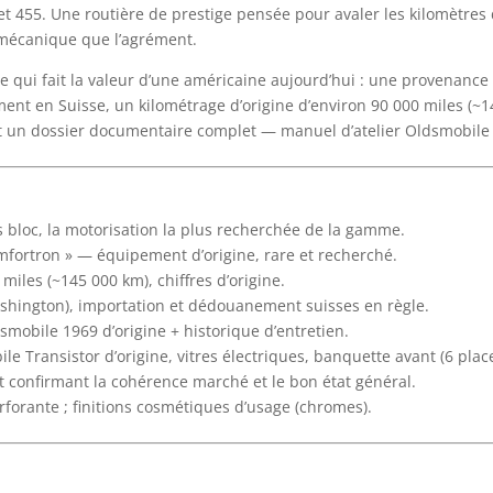
et 455. Une routière de prestige pensée pour avaler les kilomètres d
 mécanique que l’agrément.
 qui fait la valeur d’une américaine aujourd’hui : une provenance 
nt en Suisse, un kilométrage d’origine d’environ 90 000 miles (~1
 et un dossier documentaire complet — manuel d’atelier Oldsmobile d
s bloc, la motorisation la plus recherchée de la gamme.
mfortron » — équipement d’origine, rare et recherché.
iles (~145 000 km), chiffres d’origine.
hington), importation et dédouanement suisses en règle.
mobile 1969 d’origine + historique d’entretien.
Transistor d’origine, vitres électriques, banquette avant (6 place
 confirmant la cohérence marché et le bon état général.
forante ; finitions cosmétiques d’usage (chromes).