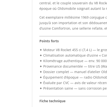
central, et le couple souverain du V8 Rock
époque où Oldsmobile soignait autant la
Cet exemplaire millésime 1969 conjugue ce
jusqu’à son importation et son dédouaneme
d’usine Comfortron, une sellerie refaite,
Points forts
✦ Moteur V8 Rocket 455 ci (7,4 L) — le gro
✦ Climatisation automatique d’usine « Co
✦ Kilométrage authentique — env. 90 000 m
✦ Provenance documentée — titre US (Was
✦ Dossier complet — manuel d’atelier Olds
✦ Équipement d’époque — radio Oldsmobile 
✦ Évaluée par CVC — avis de valeur récent
✦ Présentation saine — sans corrosion per
Fiche technique