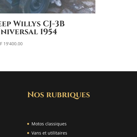
eep Willys CJ-3B
niversal 1954
F
19'400.00
Nos rubriques
Motos classiques
Vans et utilitaires