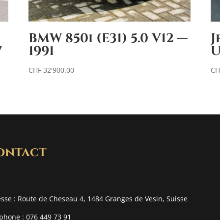
BMW 850i (E31) 5.0 V12 —
J
7
1991
U
CHF
32'900.00
CH
ontact
sse : Route de Cheseau 4, 1484 Granges de Vesin, Suisse
phone : 076 449 73 91