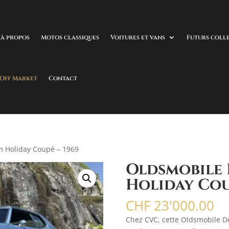
à propos
Motos classiques
Voitures et vans
Futurs coll
 Off Market
Contact
m Holiday Coupé – 1969
Oldsmobile 
Holiday Cou
CHF
23'000.00
Chez CVC, cette Oldsmobile D