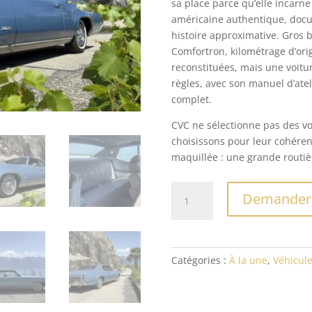
sa place parce qu’elle incar
américaine authentique, docum
histoire approximative. Gros b
Comfortron, kilométrage d’or
reconstituées, mais une voit
règles, avec son manuel d’ate
complet.
CVC ne sélectionne pas des voi
choisissons pour leur cohérenc
maquillée : une grande routièr
quantité
Demander 
de
Oldsmobile
Delta
88
Catégories :
À la une
,
Véhicule
Custom
Holiday
Coupé