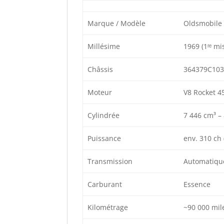
Marque / Modèle
Oldsmobile 
Millésime
1969 (1ʳᵉ mi
Châssis
364379C103
Moteur
V8 Rocket 45
Cylindrée
7 446 cm³ – 
Puissance
env. 310 ch
Transmission
Automatique
Carburant
Essence
Kilométrage
~90 000 mil