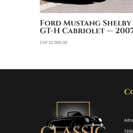
Ford Mustang Shelby
GT-H Cabriolet — 200
CHF
52'000.00
C
Adre
Télé