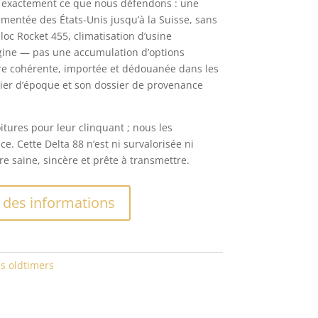
ne exactement ce que nous défendons : une
entée des États-Unis jusqu’à la Suisse, sans
loc Rocket 455, climatisation d’usine
igine — pas une accumulation d’options
ure cohérente, importée et dédouanée dans les
lier d’époque et son dossier de provenance
tures pour leur clinquant ; nous les
e. Cette Delta 88 n’est ni survalorisée ni
e saine, sincère et prête à transmettre.
A
des informations
l
t
e
r
s oldtimers
n
a
t