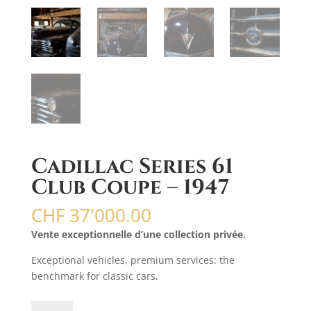
Cadillac Series 61
Club Coupe – 1947
CHF
37'000.00
Vente exceptionnelle d’une collection privée.
Exceptional vehicles, premium services: the
benchmark for classic cars.
quantité
A