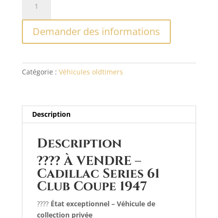
de
l
Cadillac
t
Demander des informations
Series
e
61
r
Club
n
Coupe
a
Catégorie :
Véhicules oldtimers
–
t
1947
i
v
e
Description
:
Description
???? À VENDRE –
Cadillac Series 61
Club Coupe 1947
????
État exceptionnel – Véhicule de
collection privée