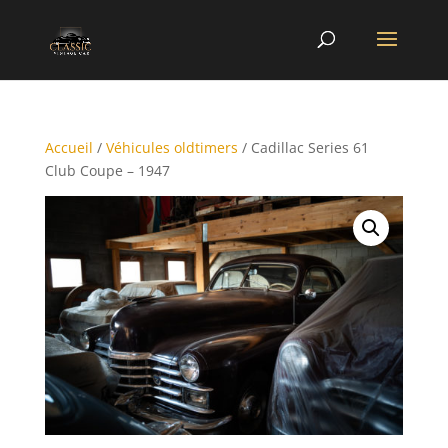
Accueil
/
Véhicules oldtimers
/ Cadillac Series 61
Club Coupe – 1947