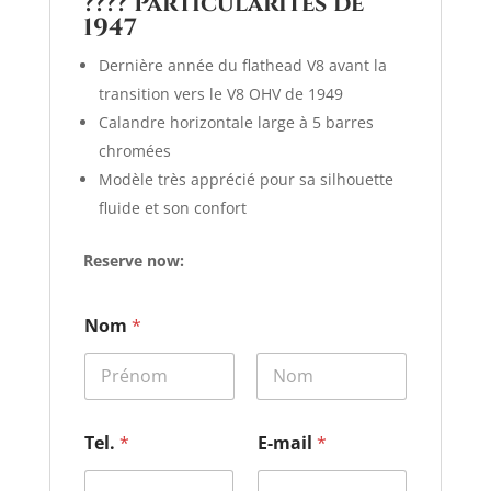
???? Particularités de
1947
Dernière année du flathead V8 avant la
transition vers le V8 OHV de 1949
Calandre horizontale large à 5 barres
chromées
Modèle très apprécié pour sa silhouette
fluide et son confort
Reserve now:
Nom
*
Prénom
Nom
d
Tel.
*
E-mail
*
e
M
e