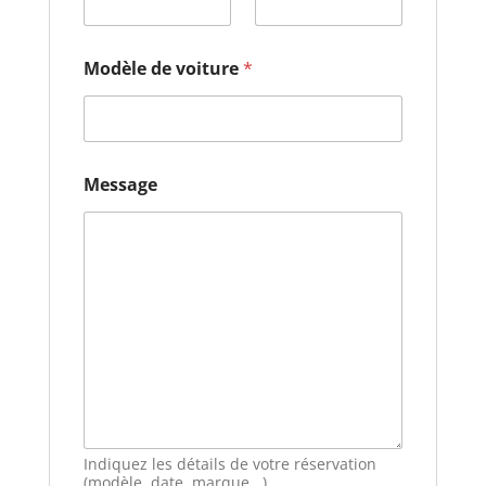
s
s
a
Modèle de voiture
*
g
e
N
o
m
Message
Indiquez les détails de votre réservation
(modèle, date, marque...)