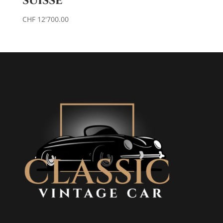
suisse
CHF
12'700.00