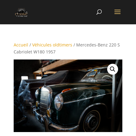
Accueil
/
Véhicules oldtimers
/ Mercedes-Benz 220 S
Cabriolet W180 1957