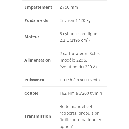
Empattement
2 750 mm
Poids à vide
Environ 1 420 kg
6 cylindres en ligne,
Moteur
2.2 L (2195 cm³)
2 carburateurs Solex
Alimentation
(modèle 220 S,
évolution du 220 A)
Puissance
100 ch à 4’800 tr/min
Couple
162 Nm à 3’200 tr/min
Boîte manuelle 4
rapports, propulsion
Transmission
(boîte automatique en
option)