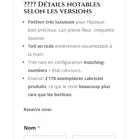
???? Détails notables
selon les versions
Finition très luxueuse
pour l’époque :
bois précieux, cuir pleine fleur, moquette
épaisse.
Toit en toile
entièrement escamotable à
la main.
Très rare en configuration
matching-
numbers
+ état concours.
Environ
2’178 exemplaires cabriolet
produits
, ce qui le rend
beaucoup plus
rare que les berlines
.
Reserve now:
d
Nom
*
e
N