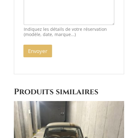
Indiquez les détails de votre réservation
(modèle, date, marque...)
Envoyer
A
l
t
e
Produits similaires
r
n
a
t
i
v
e