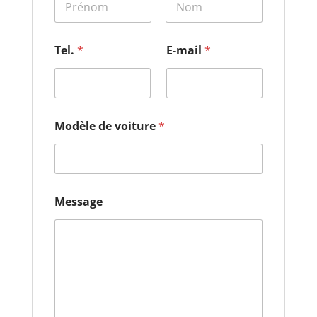
o
m
Prénom
Nom
d
e
Tel.
*
E-mail
*
Modèle de voiture
*
Message