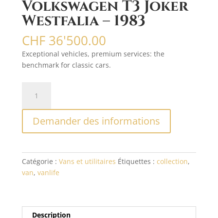
Volkswagen T3 Joker
Westfalia – 1983
CHF
36'500.00
Exceptional vehicles, premium services: the
benchmark for classic cars.
quantité
A
de
l
Volkswagen
t
Demander des informations
T3
e
Joker
r
Westfalia
n
–
a
Catégorie :
Vans et utilitaires
Étiquettes :
collection
,
1983
t
van
,
vanlife
i
v
e
:
Description