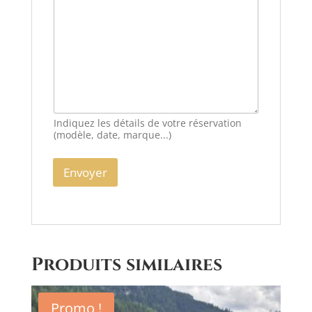
Indiquez les détails de votre réservation
(modèle, date, marque...)
Envoyer
A
l
t
e
Produits similaires
r
n
a
Promo !