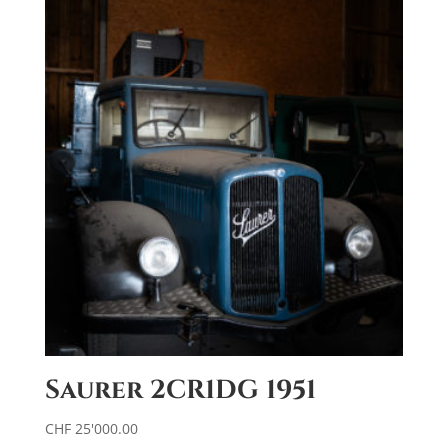
était :
est :
CHF 69'900.00.
CHF 40'000.00.
Saurer 2CR1DG 1951
CHF
25'000.00