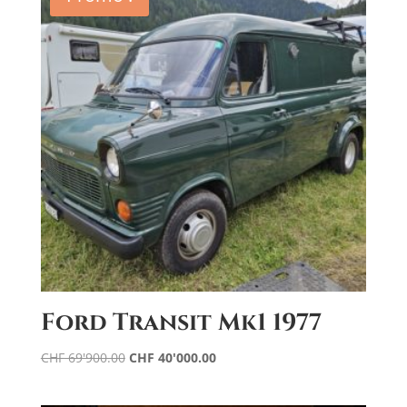
t
i
v
e
:
Ford Transit Mk1 1977
Le
Le
CHF
69'900.00
CHF
40'000.00
prix
prix
initial
actuel