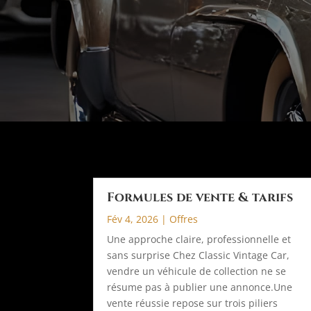
Formules de vente & tarifs
Fév 4, 2026
|
Offres
Une approche claire, professionnelle et
sans surprise Chez Classic Vintage Car,
vendre un véhicule de collection ne se
résume pas à publier une annonce.Une
vente réussie repose sur trois piliers