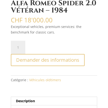
Alfa Romeo Spider 2.0
Vétéran – 1984
CHF
18'000.00
Exceptional vehicles, premium services: the
benchmark for classic cars.
quantité
A
de
l
Alfa
t
Demander des informations
Romeo
e
Spider
r
2.0
n
Vétéran
a
Catégorie :
Véhicules oldtimers
-
t
1984
i
v
e
Description
: