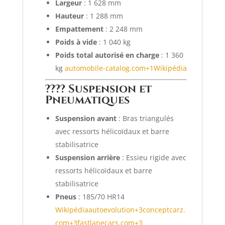
Largeur
:
1 628 mm
Hauteur
:
1 288 mm
Empattement
:
2 248 mm
Poids à vide
:
1 040 kg
Poids total autorisé en charge
:
1 360
kg
automobile-catalog.com
+1
Wikipédia
???? Suspension et
Pneumatiques
Suspension avant
:
Bras triangulés
avec ressorts hélicoïdaux et barre
stabilisatrice
Suspension arrière
:
Essieu rigide avec
ressorts hélicoïdaux et barre
stabilisatrice
Pneus
:
185/70 HR14
Wikipédia
autoevolution
+3
conceptcarz.
com
+3
fastlanecars.com
+3