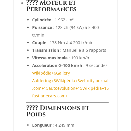
???? Moteur et
Performances
Cylindrée
:
1 962 cm³
Puissance
:
128 ch (94 kW) à 5 400
tr/min
Couple
:
178 Nm à 4 200 tr/min
Transmission
:
Manuelle à 5 rapports
Vitesse maximale
:
190 km/h
Accélération 0–100 km/h
:
9 secondes
Wikipédia
+6
Gallery
Aaldering
+6
Wikipédia
+6
velocityjournal
.com
+15
autoevolution
+15
Wikipédia
+15
fastlanecars.com
+1
???? Dimensions et
Poids
Longueur
:
4 249 mm