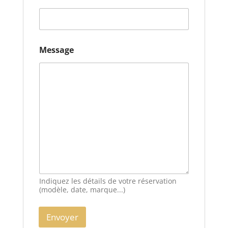
e
s
s
a
g
e
Message
Indiquez les détails de votre réservation
(modèle, date, marque...)
Envoyer