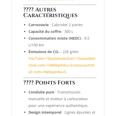
????️ Autres
Caractéristiques
Carrosserie
:
Cabriolet 2 portes
Capacité du coffre
:
300 L
Consommation mixte (NEDC)
:
9,5
L/100 km
Émissions de CO₂
:
226 g/km
YouTube
+10
autoevolution
+10
autodete
ctive.com
+10
Wikipédia
+5
classicautom
all.com
+5
Wikipédia
+5
???? Points Forts
Conduite pure
:
Transmission
manuelle et moteur à carburateur
pour une expérience authentique.
Design intemporel
:
Lignes épurées et