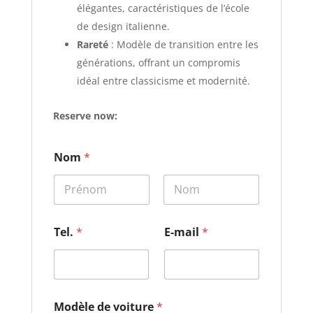
élégantes, caractéristiques de l’école
de design italienne.
Rareté
:
Modèle de transition entre les
générations, offrant un compromis
idéal entre classicisme et modernité.
Reserve now:
Nom
*
Prénom
Nom
d
Tel.
*
E-mail
*
e
T
e
l
.
M
Modèle de voiture
*