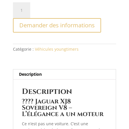
quantité
A
de
l
Jaguar
t
Demander des informations
XJ8
e
V8
r
Sovereign
n
–
a
Catégorie :
Véhicules youngtimers
Millésime
t
2004
i
(X350)
v
e
Description
:
Description
????️
Jaguar XJ8
Sovereign V8 –
L’élégance a un moteur
Ce n’est pas une voiture. C’est une