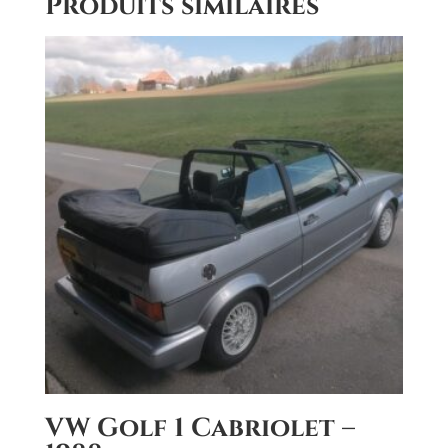
Produits similaires
r
n
a
t
i
v
e
:
VW Golf 1 Cabriolet –