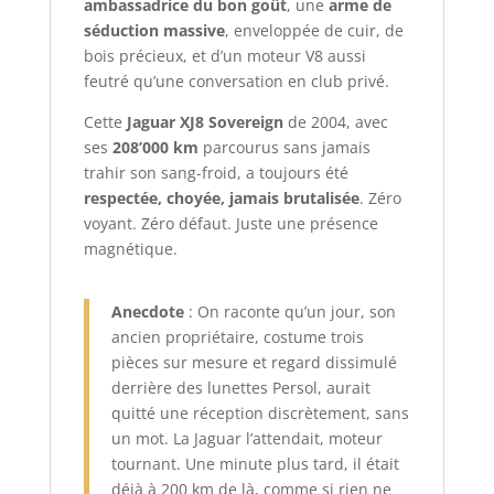
ambassadrice du bon goût
, une
arme de
séduction massive
, enveloppée de cuir, de
bois précieux, et d’un moteur V8 aussi
feutré qu’une conversation en club privé.
Cette
Jaguar XJ8 Sovereign
de 2004, avec
ses
208’000 km
parcourus sans jamais
trahir son sang-froid, a toujours été
respectée, choyée, jamais brutalisée
. Zéro
voyant. Zéro défaut. Juste une présence
magnétique.
Anecdote
: On raconte qu’un jour, son
ancien propriétaire, costume trois
pièces sur mesure et regard dissimulé
derrière des lunettes Persol, aurait
quitté une réception discrètement, sans
un mot. La Jaguar l’attendait, moteur
tournant. Une minute plus tard, il était
déjà à 200 km de là, comme si rien ne