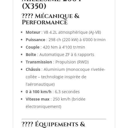
(X350)
????
Mécanique &
Performance
Moteur
: V8 4.2L atmosphérique (AJ-V8)
Puissance
: 298 ch (220 kW) à 6’000 tr/min
Couple
: 420 Nm à 4’100 tr/min
Boîte
: Automatique ZF à 6 rapports
Transmission
: Propulsion (RWD)
Châssis
: Aluminium (monocoque rivetée-
collée – technologie inspirée de
l’aéronautique)
0 à 100 km/h
: 6,3 secondes
Vitesse max
: 250 km/h (bridée
électroniquement)
????️
Équipements &