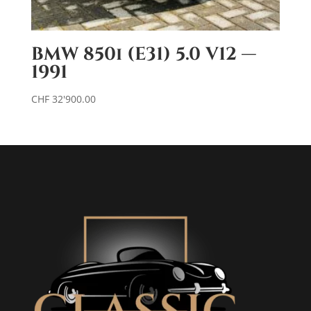
BMW 850i (E31) 5.0 V12 —
1991
CHF
32'900.00