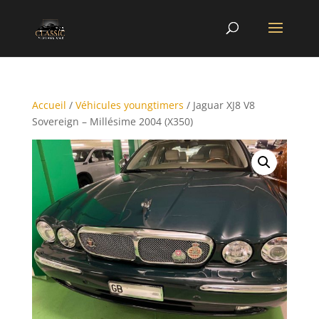
Accueil
/
Véhicules youngtimers
/ Jaguar XJ8 V8
Sovereign – Millésime 2004 (X350)