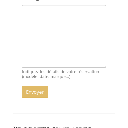
Indiquez les détails de votre réservation
(modèle, date, marque...)
Envoyer
A
l
t
e