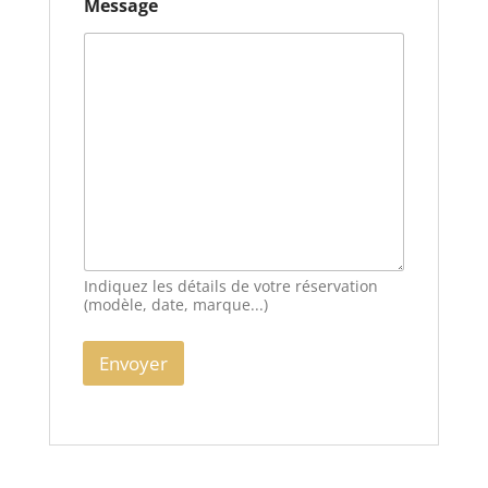
Message
Indiquez les détails de votre réservation
(modèle, date, marque...)
Envoyer
A
l
t
e