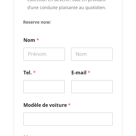
d’une conduite plaisante au quotidien.
Reserve now:
M
Nom
*
e
s
s
a
Prénom
Nom
g
e
Tel.
*
E-mail
*
*
M
e
s
s
a
Modèle de voiture
*
g
e