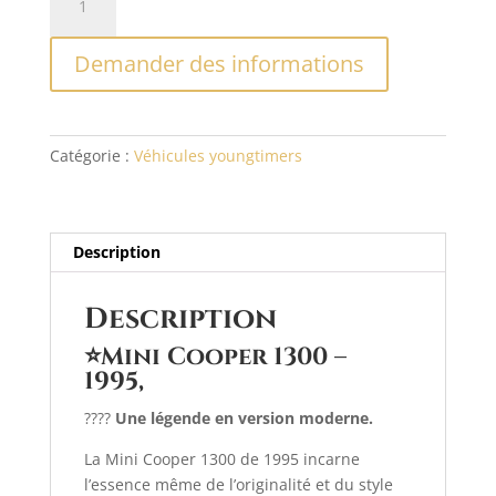
de
l
Mini
t
Demander des informations
Cooper
e
1300
r
–
n
1995
a
Catégorie :
Véhicules youngtimers
t
i
v
e
Description
:
Description
⭐Mini Cooper 1300 –
1995,
????
Une légende en version moderne.
La Mini Cooper 1300 de 1995 incarne
l’essence même de l’originalité et du style