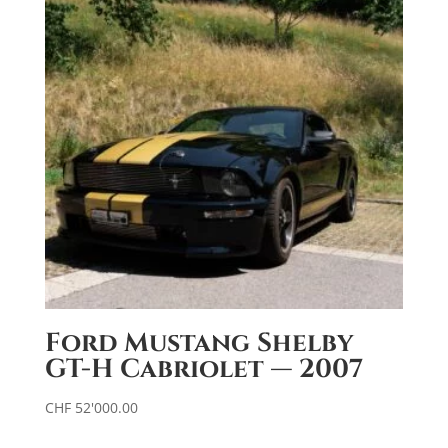
i
v
e
:
Ford Mustang Shelby
GT-H Cabriolet — 2007
CHF
52'000.00