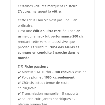
Certaines voitures marquent l’histoire.
D’autres marquent
la vôtre
.
Cette Lotus Elan S2 n’est pas une Elan
ordinaire.
C’est une
édition ultra rare
, équipée
en
usine
du fameux
kit performance 200 ch
,
rendant cette version aussi vive que
précise. Et surtout :
l’une des seules 11
connues en conduite à gauche dans le
monde
.
????️
Fiche passion :
✔️ Moteur 1.6L Turbo –
200 chevaux
d’usine
✔️ Poids plume :
1050 kg seulement
✔️ Châssis Lotus : tenue de route
chirurgicale
✔️ Transmission manuelle – 5 rapports
✔️ Sellerie cuir, jantes spécifiques S2,
plaque numérotée