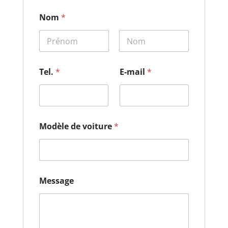
Nom
*
Prénom
Nom
*
Tel.
*
E-mail
*
M
e
s
s
a
g
Modèle de voiture
*
e
*
Message