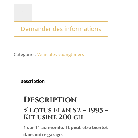
quantité
A
de
l
Lotus
t
Demander des informations
Elan
e
S2
r
1995
n
a
Catégorie :
Véhicules youngtimers
t
i
v
e
Description
:
Description
⚡
Lotus Elan S2 – 1995 –
Kit usine 200 ch
1 sur 11 au monde. Et peut-être bientôt
dans votre garage.