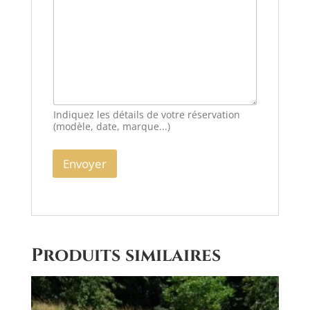
Indiquez les détails de votre réservation
(modèle, date, marque...)
Envoyer
A
l
t
e
Produits similaires
r
n
a
t