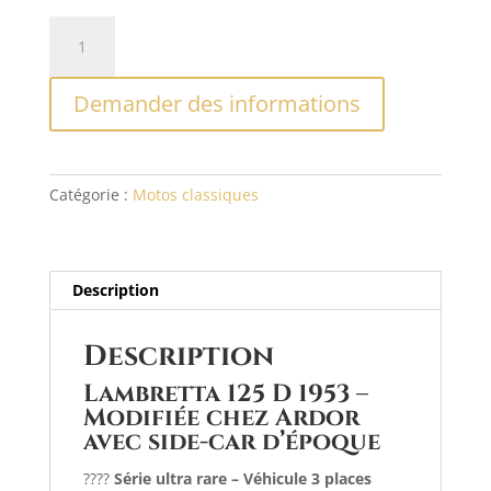
quantité
A
de
l
Lambretta
t
Demander des informations
125
e
D
r
avec
n
nacelle
a
Catégorie :
Motos classiques
Ardor
t
1953-
i
Unique
v
e
Description
:
Description
Lambretta 125 D 1953 –
Modifiée chez Ardor
avec side-car d’époque
????
Série ultra rare – Véhicule 3 places