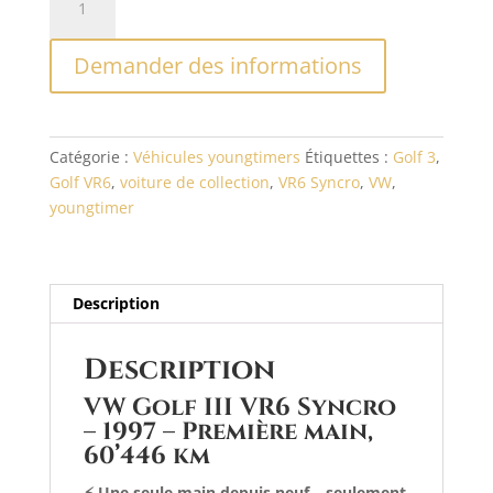
de
l
VW
t
Demander des informations
Golf
e
III
r
VR6
n
Syncro
a
Catégorie :
Véhicules youngtimers
Étiquettes :
Golf 3
,
–
t
Golf VR6
,
voiture de collection
,
VR6 Syncro
,
VW
,
1997
i
youngtimer
v
e
:
Description
Description
VW Golf III VR6 Syncro
– 1997 – Première main,
60’446 km
⚡ Une seule main depuis neuf – seulement