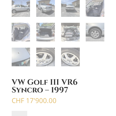
VW Golf III VR6
Syncro – 1997
CHF
17'900.00
quantité
A