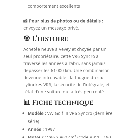
comportement excellents
📸 Pour plus de photos ou de détails :
envoyez un message privé.
🎯 L’histoire
Achetée neuve à Vevey et choyée par un
seul propriétaire, cette VR6 Syncro a
traversé les années à l’abri, sans jamais
dépasser les 61’000 km. Une combinaison
devenue introuvable : la fougue du six-
cylindres VR6, la sécurité de l’intégrale, et
l’état d’une voiture qui a très peu roulé.
📊 Fiche technique
Modèle :
VW Golf III VR6 Syncro (dernière
série)
Année :
1997
Moteur :
VR6 2 860 cm³ (code ABV) – 190