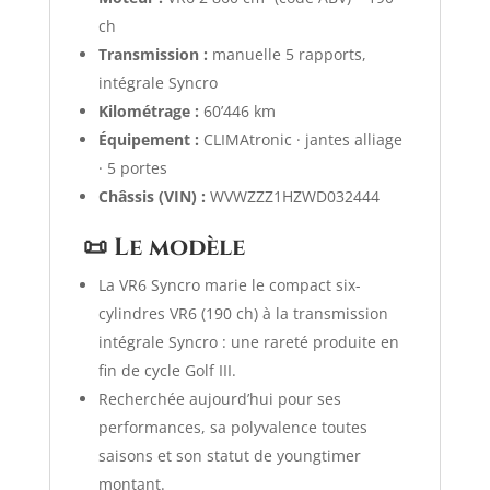
ch
Transmission :
manuelle 5 rapports,
intégrale Syncro
Kilométrage :
60’446 km
Équipement :
CLIMAtronic · jantes alliage
· 5 portes
Châssis (VIN) :
WVWZZZ1HZWD032444
📜 Le modèle
La VR6 Syncro marie le compact six-
cylindres VR6 (190 ch) à la transmission
intégrale Syncro : une rareté produite en
fin de cycle Golf III.
Recherchée aujourd’hui pour ses
performances, sa polyvalence toutes
saisons et son statut de youngtimer
montant.