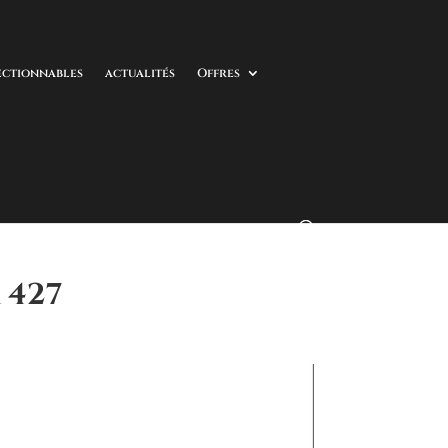
ectionnables
actualités
Offres
 427