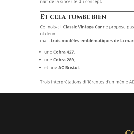
naît de la sincérité du concept.
Et cela tombe bien
Ce mois-ci,
Classic Vintage Car
ne propose pas 
ni deux…
mais
trois modèles emblématiques de la ma
une
Cobra 427
,
une
Cobra 289
,
et une
AC Bristol
.
Trois interprétations différentes d’un même AD
C