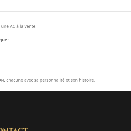
une AC à la vente,
rque
:
N, chacune avec sa personnalité et son histoire.
ontact