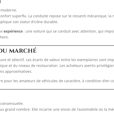
t
d moderne.
confort superflu. La conduite repose sur le ressenti mécanique, la 
xplique son statut d’icône durable.
une
expérience
: une voiture qui se conduit avec attention, qui imp
chent.
 du marché
ure et sélectif. Les écarts de valeur entre les exemplaires sont i
ique et du niveau de restauration. Les acheteurs avertis privilégie
ions approximatives.
re pour les amateurs de véhicules de caractère, à condition d’en co
 consensuelle.
 plus grand nombre. Elle incarne une vision de l’automobile où la mé