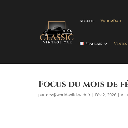
Accueil
VroumDate
Français
Ventes
Focus du mois de fé
par
dev@world-wild-web.fr
|
Fév 2, 2026
|
Act