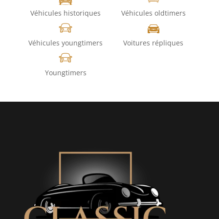
Véhicules historiques
Véhicules oldtimers
Véhicules youngtimers
Voitures répliques
Youngtimers