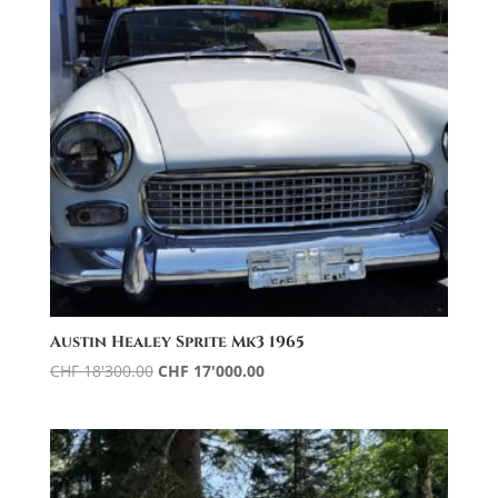
Austin Healey Sprite Mk3 1965
Le
Le
CHF
18'300.00
CHF
17'000.00
prix
prix
initial
actuel
était :
est :
CHF 18'300.00.
CHF 17'000.00.