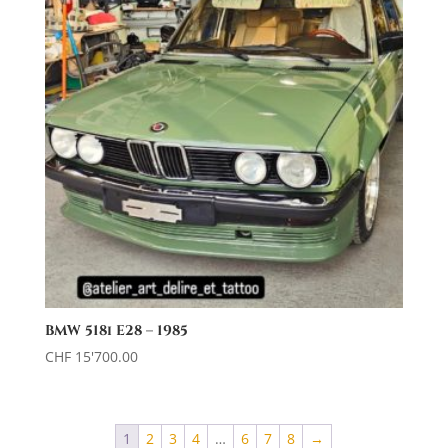
BMW 518i E28 – 1985
CHF
15'700.00
1
2
3
4
…
6
7
8
→