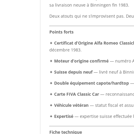
sa livraison neuve à Binningen fin 1983.
Deux atouts qui ne s’improvisent pas. Deux
Points forts
✦
Certificat d’Origine Alfa Romeo Classi
décembre 1983.
✦
Moteur d’origine confirmé
— numéro AR
✦
Suisse depuis neuf
— livré neuf à Binni
✦
Double équipement capote/hardtop
— 
✦
Carte FIVA Classic Car
— reconnaissance 
✦
Véhicule vétéran
— statut fiscal et ass
✦
Expertisé
— expertise suisse effectuée 
Fiche technique