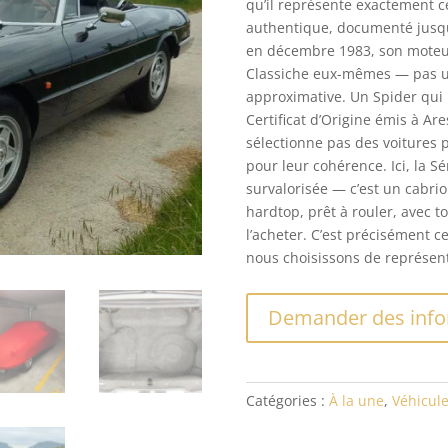
qu’il représente exactement c
authentique, documenté jusqu’
en décembre 1983, son moteur 
Classiche eux-mêmes — pas un
approximative. Un Spider qui 
Certificat d’Origine émis à Ar
sélectionne pas des voitures p
pour leur cohérence. Ici, la S
survalorisée — c’est un cabrio
hardtop, prêt à rouler, avec t
l’acheter. C’est précisément ce
nous choisissons de représent
Demander des info
Catégories :
À la une
,
Véhicule