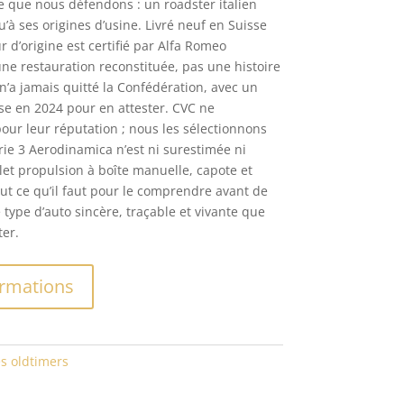
e que nous défendons : un roadster italien
à ses origines d’usine. Livré neuf en Suisse
d’origine est certifié par Alfa Romeo
e restauration reconstituée, pas une histoire
n’a jamais quitté la Confédération, avec un
ese en 2024 pour en attester. CVC ne
our leur réputation ; nous les sélectionnons
érie 3 Aerodinamica n’est ni surestimée ni
let propulsion à boîte manuelle, capote et
out ce qu’il faut pour le comprendre avant de
 type d’auto sincère, traçable et vivante que
er.
A
rmations
l
t
e
r
s oldtimers
n
a