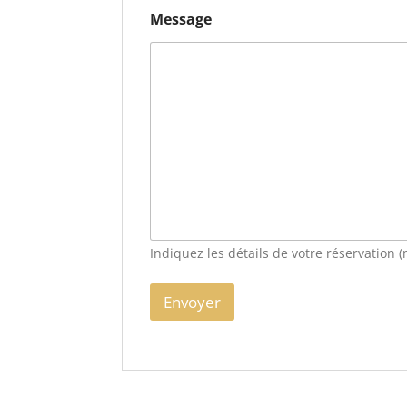
Message
Indiquez les détails de votre réservation 
Envoyer
A
l
t
e