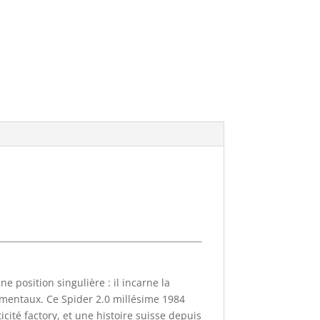
t
i
v
e
:
 position singulière : il incarne la
amentaux. Ce Spider 2.0 millésime 1984
cité factory, et une histoire suisse depuis