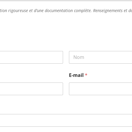
lection rigoureuse et d’une documentation complète. Renseignements et d
Nom
M
E-mail
*
o
d
è
l
e
*
M
o
d
è