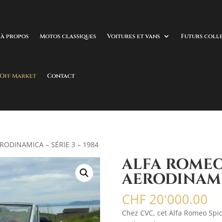
à propos
Motos classiques
Voitures et vans
Futurs coll
 Off Market
Contact
RODINAMICA – SÉRIE 3 – 1984
ALFA ROMEO 
AERODINAMIC
CHF
20'000.00
Chez CVC, cet Alfa Romeo Spid