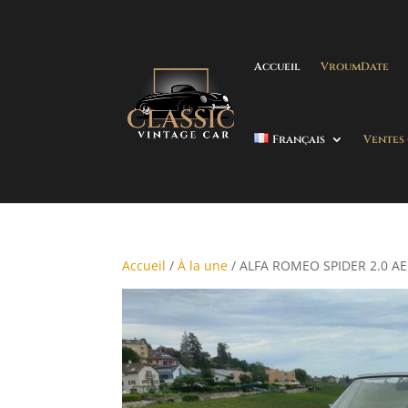
Accueil
VroumDate
Français
Ventes
Accueil
/
À la une
/ ALFA ROMEO SPIDER 2.0 AE