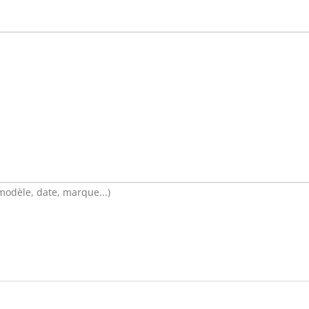
l
e
(modèle, date, marque...)